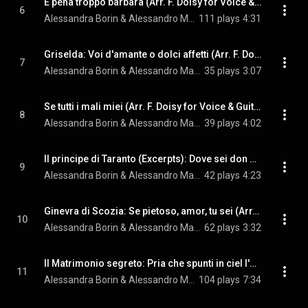
È pena troppo barbara (Arr. F. Doisy for Voice & Guitar)
6
Alessandra Borin & Alessandro Marchiori
111 plays
4:31
Griselda: Voi d'amante o dolci affetti (Arr. F. Doisy for Voice & Guitar)
7
Alessandra Borin & Alessandro Marchiori
35 plays
3:07
Se tutti i mali miei (Arr. F. Doisy for Voice & Guitar)
8
Alessandra Borin & Alessandro Marchiori
39 plays
4:02
Il principe di Taranto (Excerpts): Dove sei don Sesto amato [Arr. F. Doisy for Voice & Guitar]
9
Alessandra Borin & Alessandro Marchiori
42 plays
4:23
Ginevra di Scozia: Se pietoso, amor, tu sei (Arr. F. Doisy for Voice & Guitar)
10
Alessandra Borin & Alessandro Marchiori
62 plays
3:32
Il Matrimonio segreto: Pria che spunti in ciel l'aurora (Arr. M. Giuliani for Voice & Guitar)
11
Alessandra Borin & Alessandro Marchiori
104 plays
7:34