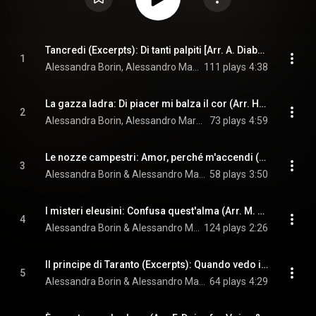
Tancredi (Excerpts): Di tanti palpiti [Arr. A. Diabelli for Voice & Guitar]
1
Alessandra Borin, Alessandro Marchiori, & Gioacchino Rossini
111 plays
4:38
La gazza ladra: Di piacer mi balza il cor (Arr. H. Derwort for Voice & Guitar)
2
Alessandra Borin, Alessandro Marchiori, & Gioacchino Rossini
73 plays
4:59
Le nozze campestri: Amor, perché m'accendi (Arr. M. Giuliani for Voice & Guitar)
3
Alessandra Borin & Alessandro Marchiori
58 plays
3:50
I misteri eleusini: Confusa quest'alma (Arr. M. Giuliani for Voice & Guitar)
4
Alessandra Borin & Alessandro Marchiori
124 plays
2:26
Il principe di Taranto (Excerpts): Quando vedo il pastorello [Arr. M. Giuliani for Voice & Guitar]
5
Alessandra Borin & Alessandro Marchiori
64 plays
4:29