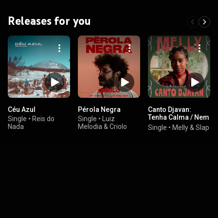
Releases for you
Céu Azul
Pérola Negra
Canto Djavan:
Tenha Calma / Nem
Single
•
Reis do
Single
•
Luiz
Um Dia
Nada
Melodia & Criolo
Single
•
Melly & Slap