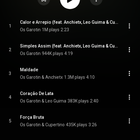
Calor e Arrepio (feat. Anchietx, Leo Guima & Cupertino)
1
Os Garotin
1M plays
2:23
Simples Assim (feat. Anchietx, Leo Guima & Cupertino)
2
Os Garotin
944K plays
4:19
Maldade
3
Os Garotin & Anchietx
1.3M plays
4:10
Coração De Lata
4
Os Garotin & Leo Guima
383K plays
2:40
Força Bruta
5
Os Garotin & Cupertino
435K plays
3:26