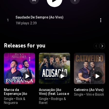
Saudade De Sempre (Ao Vivo)
1
1M plays
2:39
Releases for you
Marca da
Acusação (Ao
Cativeiro (Ao Vivo)
Esperança (Ao
Vivo) (feat. Lucca e
Single
•
Vini e Bisioli
Vivo)
Mateus)
Single
•
Rick &
Single
•
Rodrigo &
Nogueira
Ravel