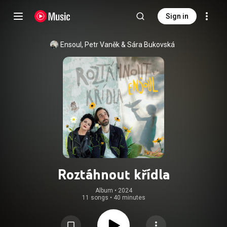
Sign in
Ensoul
, 
Petr Vaněk
 & 
Sára Bukovská
Roztáhnout křídla
Album
 • 
2024
11 songs
•
40 minutes