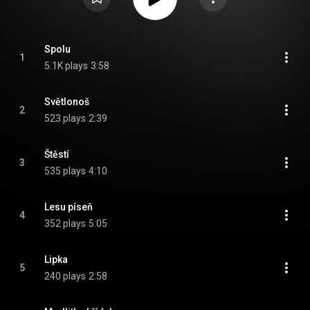
Spolu
1
5.1K plays
3:58
Světlonoš
2
523 plays
2:39
Štěstí
3
535 plays
4:10
Lesu píseň
4
352 plays
5:05
Lipka
5
240 plays
2:58