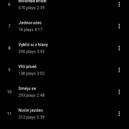
Modlitba křídel
6
570 plays
2:39
Jednorožec
7
1K plays
4:17
Vykřič si z hlavy
8
290 plays
3:43
Vlčí píseň
9
13K plays
3:02
Směju se
10
293 plays
2:48
Noční jezdec
11
312 plays
5:39