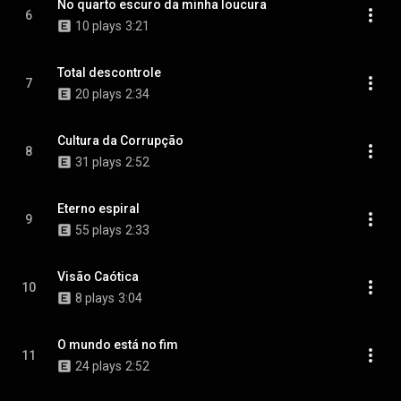
No quarto escuro da minha loucura
6
10 plays
3:21
Total descontrole
7
20 plays
2:34
Cultura da Corrupção
8
31 plays
2:52
Eterno espiral
9
55 plays
2:33
Visão Caótica
10
8 plays
3:04
O mundo está no fim
11
24 plays
2:52