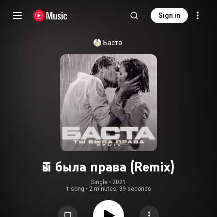
Sign in
Баста
Ты была права (Remix)
Single
 • 
2021
1 song
•
2 minutes, 39 seconds