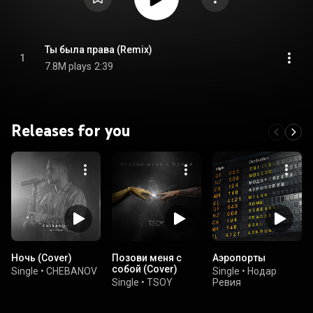
Ты была права (Remix)
1
7.8M plays
2:39
Releases for you
Ночь (Cover)
Позови меня с
Аэропорты
собой (Cover)
Single
•
CHEBANOV
Single
•
Нодар
Single
•
TSOY
Ревия