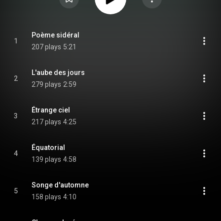
Poème sidéral
1
207 plays
5:21
L'aube des jours
2
279 plays
2:59
Étrange ciel
3
217 plays
4:25
Équatorial
4
139 plays
4:58
Songe d'automne
5
158 plays
4:10