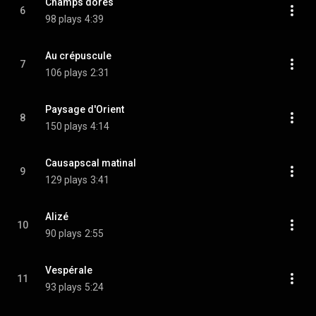
Champs dorés
6
98 plays
4:39
Au crépuscule
7
106 plays
2:31
Paysage d'Orient
8
150 plays
4:14
Causapscal matinal
9
129 plays
3:41
Alizé
10
90 plays
2:55
Vespérale
11
93 plays
5:24