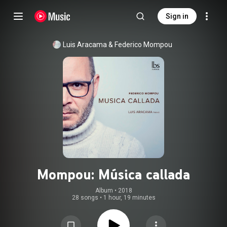
Sign in
Luis Aracama
 & 
Federico Mompou
Mompou: Música callada
Album
 • 
2018
28 songs
•
1 hour, 19 minutes