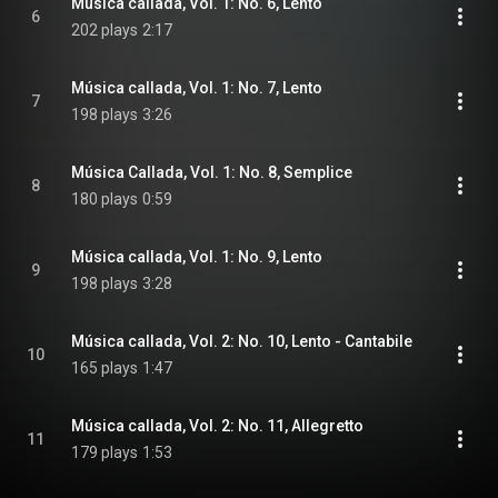
Música callada, Vol. 1: No. 6, Lento
6
202 plays
2:17
Música callada, Vol. 1: No. 7, Lento
7
198 plays
3:26
Música Callada, Vol. 1: No. 8, Semplice
8
180 plays
0:59
Música callada, Vol. 1: No. 9, Lento
9
198 plays
3:28
Música callada, Vol. 2: No. 10, Lento - Cantabile
10
165 plays
1:47
Música callada, Vol. 2: No. 11, Allegretto
11
179 plays
1:53