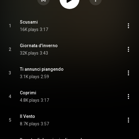
Scusami
1
16K plays
3:17
Giornata d'inverno
2
32K plays
3:43
Ti annunci piangendo
3
3.1K plays
2:59
Coprimi
4
4.8K plays
3:17
Il Vento
5
8.7K plays
3:57