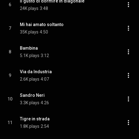
Il gusto di dormire in diagonale
6
24K plays
3:48
Mi hai amato soltanto
7
35K plays
4:50
Bambina
8
5.1K plays
3:12
Via da Industria
9
2.6K plays
4:07
Sandro Neri
10
3.3K plays
4:26
Tigre in strada
11
1.8K plays
2:54