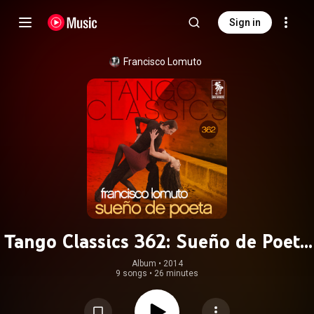
Sign in
Francisco Lomuto
Tango Classics 362: Sueño de Poeta
(Historical Recordings)
Album
 • 
2014
9 songs
•
26 minutes