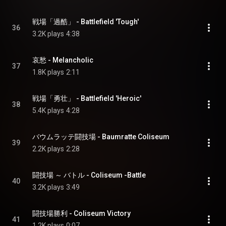
戦場「過酷」 - Battlefield 'Tough'
36
3.2K plays
4:38
哀愁 - Melancholic
37
1.8K plays
2:11
戦場「勇壮」 - Battlefield 'Heroic'
38
5.4K plays
4:28
バウムラッテ闘技場 - Baumratte Coliseum
39
2.2K plays
2:28
闘技場 ～ バトル - Coliseum -Battle
40
3.2K plays
3:49
闘技場勝利 - Coliseum Victory
41
1.2K plays
0:07