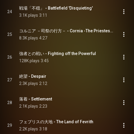
戦場「不穏」 - Battlefield 'Disquieting'
24
3.1K plays
3:11
コルニア －司祭の行方－ - Cornia -The Priestess, Abducted-
25
8.3K plays
4:27
強者との戦い - Fighting off the Powerful
26
128K plays
3:45
絶望 - Despair
27
2.3K plays
2:12
落着 - Settlement
28
2.1K plays
2:23
フェブリスの大地 - The Land of Fevrith
29
2.2K plays
3:18