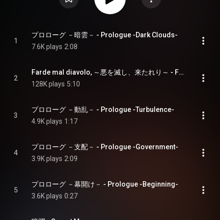
プロローグ －暗雲－ - Prologue -Dark Clouds-
1
7.6K plays
2:08
Farde mal diavolo, ～悪を滅し、来たれり～ - Farde mal diavolo -Destroy Evil, then Come-
2
128K plays
5:10
プロローグ －動乱－ - Prologue -Turbulence-
3
4.9K plays
1:17
プロローグ －支配－ - Prologue -Government-
4
3.9K plays
2:09
プロローグ －幕開け－ - Prologue -Beginning-
5
3.6K plays
0:27