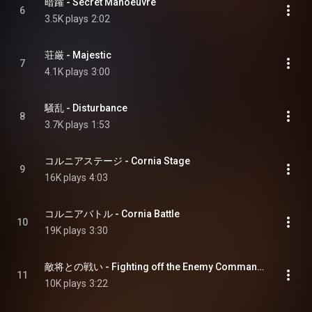
暗躍 - Secret Manoeuvre
6
3.5K plays
2:02
荘厳 - Majestic
7
4.1K plays
3:00
騒乱 - Disturbance
8
3.7K plays
1:53
コルニアステージ - Cornia Stage
9
16K plays
4:03
コルニアバトル - Cornia Battle
10
19K plays
3:30
敵将との戦い - Fighting off the Enemy Commander
11
10K plays
3:22