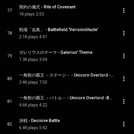
契約の儀式 - Rite of Covenant
77
1K plays
2:53
戦場「迫真」 - Battlefield 'Verisimilitude'
78
2.1K plays
4:41
ガレリウスのテーマ - Galerius' Theme
79
1.3K plays
3:04
一角獣の覇王 －ステージ－ - Unicorn Overlord -Stage-
80
3.4K plays
7:50
一角獣の覇王 －バトル－ - Unicorn Overlord -Battle-
81
4.6K plays
4:22
決戦 - Decisive Battle
82
6.4K plays
5:42