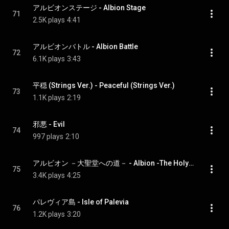
アルビオンステージ - Albion Stage
71
2.5K plays
4:41
アルビオンバトル - Albion Battle
72
6.1K plays
3:43
平穏 (Strings Ver.) - Peaceful (Strings Ver.)
73
1.1K plays
2:19
邪悪 - Evil
74
997 plays
2:10
アルビオン －大聖堂への道－ - Albion -The Holy March-
75
3.4K plays
4:25
パレヴィア島 - Isle of Palevia
76
1.2K plays
3:20