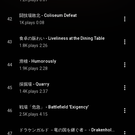
闘技場敗北 - Coliseum Defeat
42
1K plays
0:08
食卓の賑わい - Liveliness at the Dining Table
43
1.8K plays
2:26
滑稽 - Humorously
44
1.9K plays
2:28
採掘場 - Quarry
45
1.4K plays
2:37
戦場「危急」 - Battlefield 'Exigency'
46
2.5K plays
4:15
ドラケンガルド －竜の国を継ぐ者－ - Drakenhold -Heir to the Dragonlands-
47