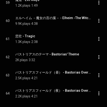
59
1.2K plays
1:49
エルヘイム －魔女の言の葉－ - Elheim -The Witch's Word-
60
9.9K plays
4:38
悲壮 - Tragic
61
1.3K plays
2:38
バストリアスのテーマ - Bastorias' Theme
62
2K plays
3:32
バストリアスフィールド（昼） - Bastorias Overworld (Day)
63
2.5K plays
4:21
バストリアスフィールド（夜） - Bastorias Overworld (Night)
64
2.2K plays
4:21