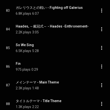
ガレリウスとの戦い - Fighting off Galerius
83
6.8K plays
6:07
Haades, ～戴冠式～ - Haades -Enthronement-
84
2.2K plays
3:05
So We Sing
85
6.5K plays
5:28
Fin
86
975 plays
0:29
メインテーマ - Main Theme
87
2.3K plays
1:48
タイトルテーマ - Title Theme
88
1.3K plays
2:22