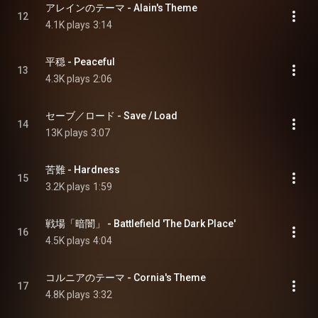
アレインのテーマ - Alain's Theme
12
4.1K plays
3:14
平穏 - Peaceful
13
4.3K plays
2:06
セーブ／ロード - Save / Load
14
13K plays
3:07
苦難 - Hardness
15
3.2K plays
1:59
戦場「暗闇」 - Battlefield 'The Dark Place'
16
4.5K plays
4:04
コルニアのテーマ - Cornia's Theme
17
4.8K plays
3:32