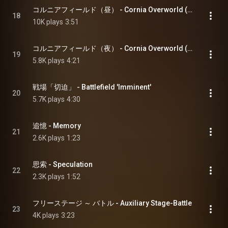
コルニアフィールド（昼） - Cornia Overworld (Day)
18
10K plays
3:51
コルニアフィールド（夜） - Cornia Overworld (Night)
19
5.8K plays
4:21
戦場「切迫」 - Battlefield 'Imminent'
20
5.7K plays
4:30
追憶 - Memory
21
2.6K plays
1:23
思索 - Speculation
22
2.3K plays
1:52
フリーステージ ～ バトル - Auxiliary Stage-Battle
23
4K plays
3:23