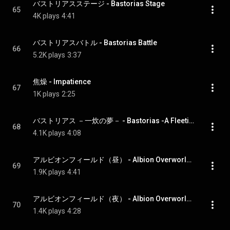
バストリアスステージ - Bastorias Stage
65
4K plays
4:41
バストリアスバトル - Bastorias Battle
66
5.2K plays
3:37
焦燥 - Impatience
67
1K plays
2:25
バストリアス －一炊の夢－ - Bastorias -A Fleeting Dream-
68
4.1K plays
4:08
アルビオンフィールド（昼） - Albion Overworld (Day)
69
1.9K plays
4:41
アルビオンフィールド（夜） - Albion Overworld (Night)
70
1.4K plays
4:28