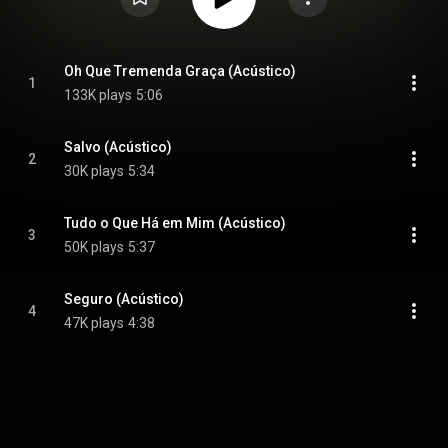
Oh Que Tremenda Graça (Acústico)
1
133K plays
5:06
Salvo (Acústico)
2
30K plays
5:34
Tudo o Que Há em Mim (Acústico)
3
50K plays
5:37
Seguro (Acústico)
4
47K plays
4:38