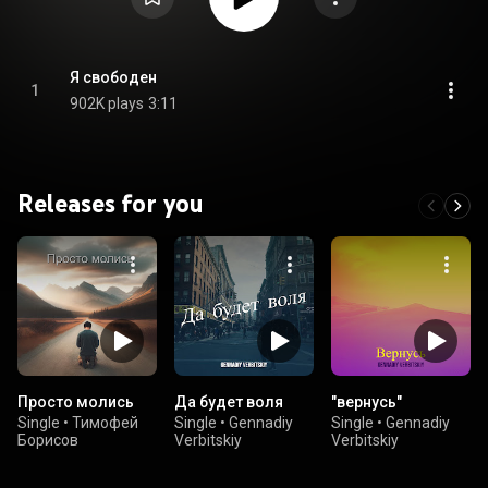
Я свободен
1
902K plays
3:11
Releases for you
Просто молись
Да будет воля
"вернусь"
Single
•
Тимофей
Single
•
Gennadiy
Single
•
Gennadiy
Борисов
Verbitskiy
Verbitskiy