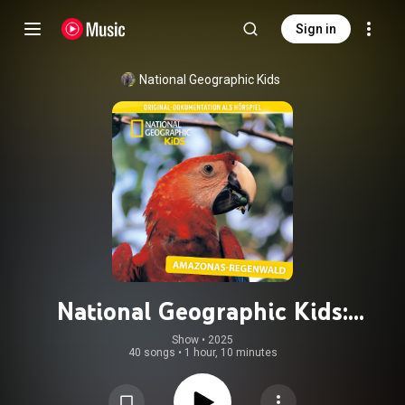
Sign in
National Geographic Kids
National Geographic Kids:
Amazonas-Regenwald (Original-
Show
 • 
2025
40 songs
•
1 hour, 10 minutes
Dokumentation als Hörspiel)