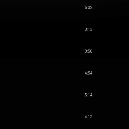
6:02
3:13
3:50
4:54
5:14
4:13