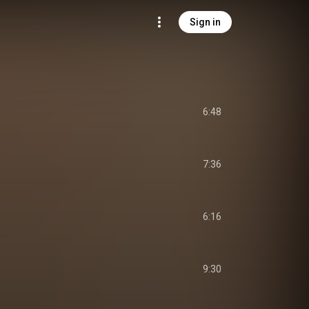
Sign in
6:48
7:36
6:16
9:30