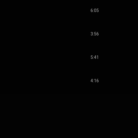
6:05
3:56
5:41
4:16