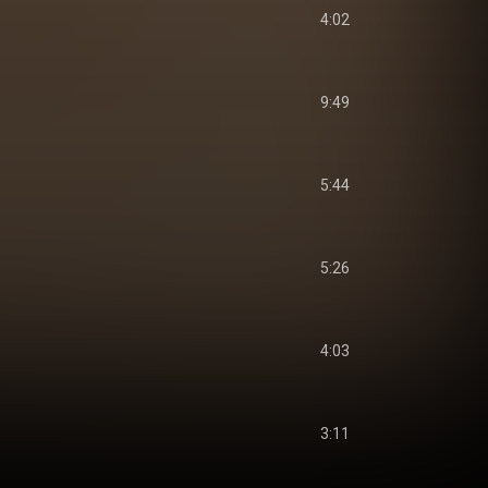
4:02
9:49
5:44
5:26
4:03
3:11