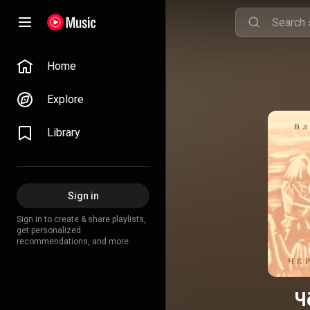
Home
Explore
Library
Sign in
Sign in to create & share playlists,
get personalized
recommendations, and more.
Ч