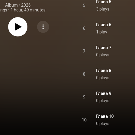
Глава 5
Album
 • 
2026
5
3 plays
ongs
•
1 hour, 49 minutes
Глава 6
6
1 play
Глава 7
7
0 plays
Глава 8
8
0 plays
Глава 9
9
0 plays
Глава 10
10
0 plays