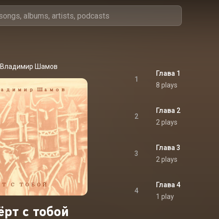
Владимир Шамов
Глава 1
1
8 plays
Глава 2
2
2 plays
Глава 3
3
2 plays
Глава 4
4
1 play
ёрт с тобой