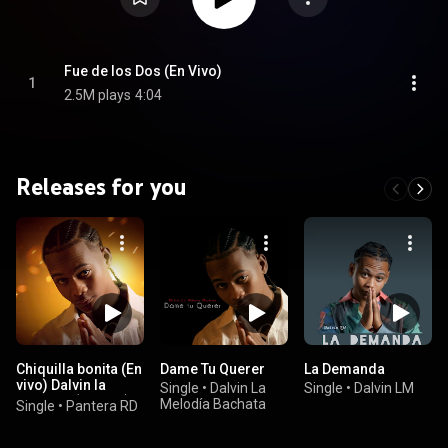
Fue de los Dos (En Vivo)
1
2.5M plays
4:04
Releases for you
Chiquilla bonita (En
Dame Tu Querer
La Demanda
vivo) Dalvin la
Single
•
Dalvin La
Single
•
Dalvin LM
melodia (En vivo)
Melodía Bachata
Single
•
Pantera RD