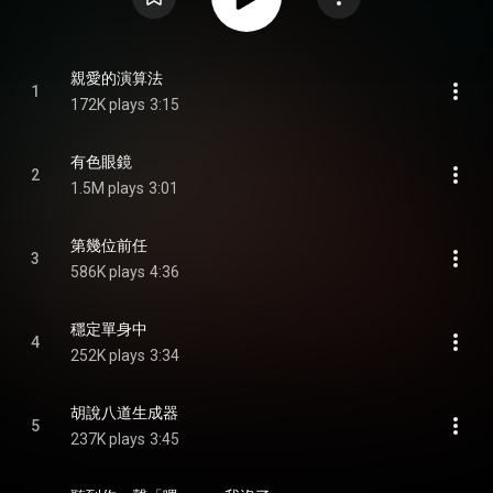
親愛的演算法
1
172K plays
3:15
有色眼鏡
2
1.5M plays
3:01
第幾位前任
3
586K plays
4:36
穩定單身中
4
252K plays
3:34
胡說八道生成器
5
237K plays
3:45