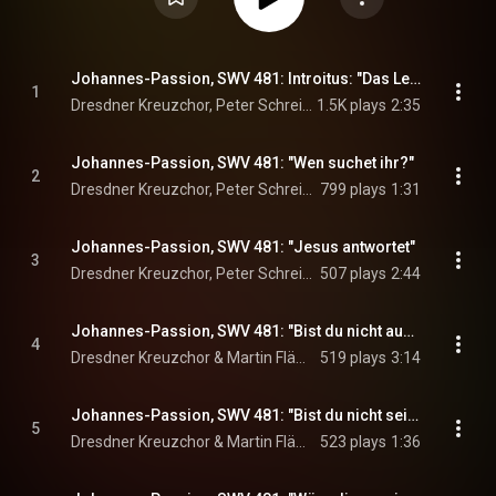
Johannes-Passion, SWV 481: Introitus: "Das Leiden unsers Herren Jesu"
1
Dresdner Kreuzchor, Peter Schreier, & Martin Flämig
1.5K plays
2:35
Johannes-Passion, SWV 481: "Wen suchet ihr?"
2
Dresdner Kreuzchor, Peter Schreier, Peter-Volker Springborn, and Martin Flämig
799 plays
1:31
Johannes-Passion, SWV 481: "Jesus antwortet"
3
Dresdner Kreuzchor, Peter Schreier, Peter-Volker Springborn, and Martin Flämig
507 plays
2:44
Johannes-Passion, SWV 481: "Bist du nicht auch dieses Menschen Jünger einer?"
4
Dresdner Kreuzchor & Martin Flämig
519 plays
3:14
Johannes-Passion, SWV 481: "Bist du nicht seiner Jünger einer?"
5
Dresdner Kreuzchor & Martin Flämig
523 plays
1:36