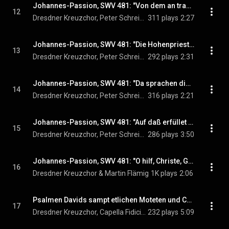
Johannes-Passion, SWV 481: "Von dem an trachtete Pilatus"
12
Dresdner Kreuzchor, Peter Schreier, Hans-Joachim Rotzsch, and Martin Flämig
311 plays
2:27
Johannes-Passion, SWV 481: "Die Hohenpriester antworteten"
13
Dresdner Kreuzchor, Peter Schreier, & Martin Flämig
292 plays
2:31
Johannes-Passion, SWV 481: "Da sprachen die Hohenpriester - Schreibe nicht: Der Judenkönig"
14
Dresdner Kreuzchor, Peter Schreier, Hans-Joachim Rotzsch, and Martin Flämig
316 plays
2:21
Johannes-Passion, SWV 481: "Auf daß erfüllet würde die Schrift"
15
Dresdner Kreuzchor, Peter Schreier, Peter-Volker Springborn, and Martin Flämig
286 plays
3:50
Johannes-Passion, SWV 481: "O hilf, Christe, Gottes Sohn"
16
Dresdner Kreuzchor & Martin Flämig
1K plays
2:06
Psalmen Davids sampt etlichen Moteten und Concerten, Op. 2, SWV 22-47: Ist nicht Ephraim mein teurer Sohn, SWV 40
17
Dresdner Kreuzchor, Capella Fidicinia Leipzig, & Martin Flämig
232 plays
5:09