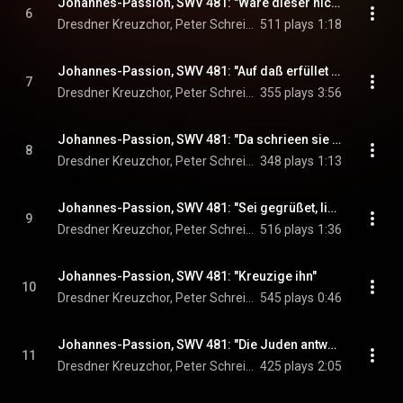
Johannes-Passion, SWV 481: "Wäre dieser nicht ein Übeltäter"
6
Dresdner Kreuzchor, Peter Schreier, Hans-Joachim Rotzsch, and Martin Flämig
511 plays
1:18
Johannes-Passion, SWV 481: "Auf daß erfüllet würde das Wort Jesu"
7
Dresdner Kreuzchor, Peter Schreier, Hans-Joachim Rotzsch, Peter-Volker Springborn, and Martin Flämig
355 plays
3:56
Johannes-Passion, SWV 481: "Da schrieen sie wieder allesamt"
8
Dresdner Kreuzchor, Peter Schreier, & Martin Flämig
348 plays
1:13
Johannes-Passion, SWV 481: "Sei gegrüßet, lieber Judenkönig"
9
Dresdner Kreuzchor, Peter Schreier, Hans-Joachim Rotzsch, and Martin Flämig
516 plays
1:36
Johannes-Passion, SWV 481: "Kreuzige ihn"
10
Dresdner Kreuzchor, Peter Schreier, Hans-Joachim Rotzsch, and Martin Flämig
545 plays
0:46
Johannes-Passion, SWV 481: "Die Juden antworteten ihm"
11
Dresdner Kreuzchor, Peter Schreier, Hans-Joachim Rotzsch, Peter-Volker Springborn, and Martin Flämig
425 plays
2:05