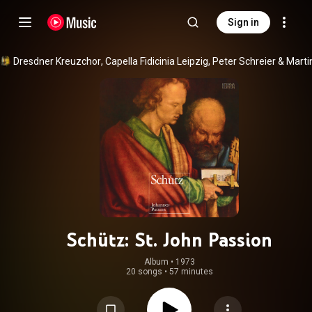
Sign in
Dresdner Kreuzchor
, 
Capella Fidicinia Leipzig
, 
Peter Schreier
 & 
Schütz: St. John Passion
Album
 • 
1973
20 songs
•
57 minutes