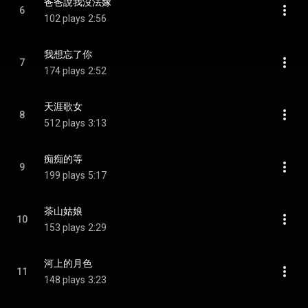
爸爸說我沒法嫁
6
102 plays
2:56
我想忘了你
7
174 plays
2:52
天涯歌女
8
512 plays
3:13
痴痴的等
9
199 plays
5:17
茶山姑娘
10
153 plays
2:29
河上的月色
11
148 plays
3:23