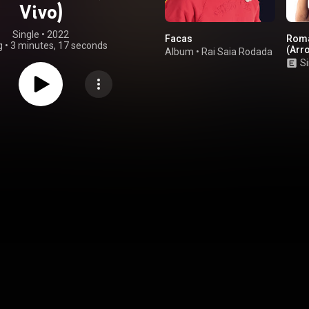
Vivo)
Single
 • 
2022
Facas
Roma
g
•
3 minutes, 17 seconds
(Arr
Album
•
Rai Saia Rodada
Si