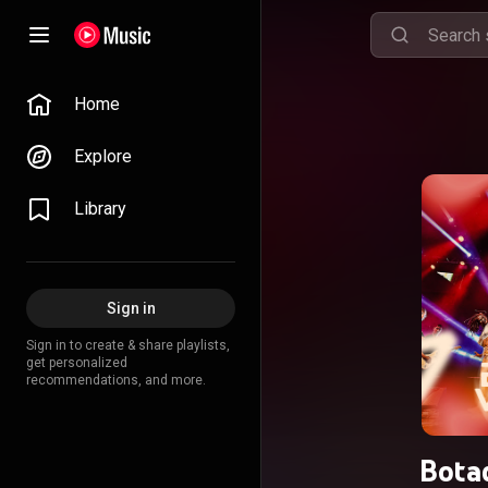
Home
Explore
Library
Sign in
Sign in to create & share playlists,
get personalized
recommendations, and more.
Bota