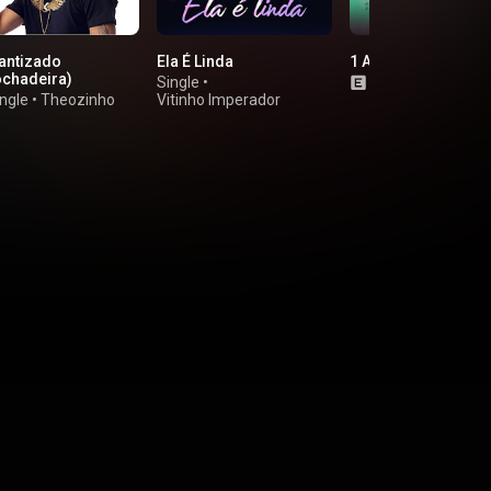
ntizado
Ela É Linda
1 Ano de na Vibe
ochadeira)
Single
•
EP
•
Banda Na Vi
ngle
•
Theozinho
Vitinho Imperador