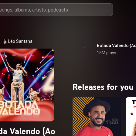
Léo Santana
Botada Valendo (Ao
1
15M plays
Releases for you
da Valendo (Ao