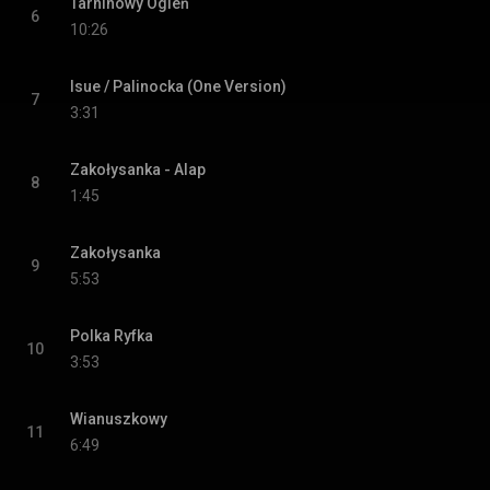
Tarninowy Ogień
6
10:26
Isue / Palinocka (One Version)
7
3:31
Zakołysanka - Alap
8
1:45
Zakołysanka
9
5:53
Polka Ryfka
10
3:53
Wianuszkowy
11
6:49