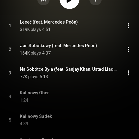
Leeeć (feat. Mercedes Peón)
1
319K plays
4:51
Jan Sobótkowy (feat. Mercedes Peón)
2
164K plays
4:37
Na Sobótce Była (feat. Sanjay Khan, Ustad Liaquat Ali Khan & Amrat Hussain)
3
77K plays
5:13
Kalinowy Ober
4
1:24
Kalinowy Sadek
5
4:39