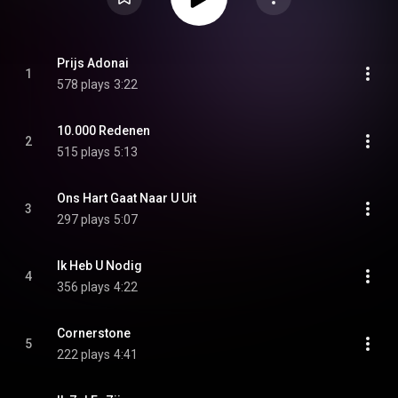
Prijs Adonai
1
578 plays
3:22
10.000 Redenen
2
515 plays
5:13
Ons Hart Gaat Naar U Uit
3
297 plays
5:07
Ik Heb U Nodig
4
356 plays
4:22
Cornerstone
5
222 plays
4:41