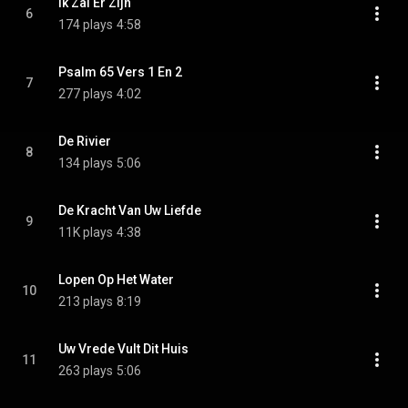
Ik Zal Er Zijn
6
174 plays
4:58
Psalm 65 Vers 1 En 2
7
277 plays
4:02
De Rivier
8
134 plays
5:06
De Kracht Van Uw Liefde
9
11K plays
4:38
Lopen Op Het Water
10
213 plays
8:19
Uw Vrede Vult Dit Huis
11
263 plays
5:06