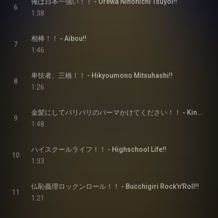
俺は日本一強い！！ - Orewa Nihonichi Tsuyoi!!
6
1:38
相棒！！ - Aibou!!
7
1:46
卑怯者、三橋！！ - Hikyoumono Mitsuhashi!!
8
1:26
金髪にしてバリバリのパーマかけてください！！ - Kinpatsuni Shite Baribarino Perm Kakete Kudasai!!
9
1:48
ハイスクールライフ！！ - Highschool Life!!
10
1:33
仏恥義理ロックンロール！！ - Bucchigiri Rock'n'Roll!!
11
1:21