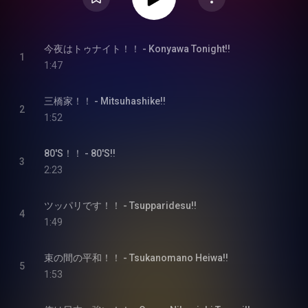
今夜はトゥナイト！！ - Konyawa Tonight!!
1
1:47
三橋家！！ - Mitsuhashike!!
2
1:52
80'S！！ - 80'S!!
3
2:23
ツッパリです！！ - Tsupparidesu!!
4
1:49
束の間の平和！！ - Tsukanomano Heiwa!!
5
1:53