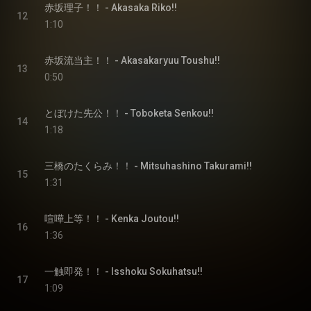
赤坂理子！！ - Akasaka Riko!!
12
1:10
赤坂流当主！！ - Akasakaryuu Toushu!!
13
0:50
とぼけた先公！！ - Toboketa Senkou!!
14
1:18
三橋のたくらみ！！ - Mitsuhashino Takurami!!
15
1:31
喧嘩上等！！ - Kenka Joutou!!
16
1:36
一触即発！！ - Isshoku Sokuhatsu!!
17
1:09