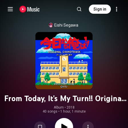
Sign in
Eishi Segawa
From Today, It's My Turn!! Original
Soundtrack (Kyoukara Orewa!!
Album
 • 
2018
40 songs
•
1 hour, 1 minute
Original Soundtrack)