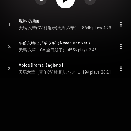
境界で鏡面
1
天馬 六華(CV:村瀬歩)天馬 六華(CV:金田朋子）
864K plays
4:23
午前六時のブギウギ（Never↓and ver.）
2
天馬 六華（CV:金田朋子）
455K plays
2:45
Voice Drama【agitato】
3
天馬六華（青年CV:村瀬歩／少年CV:金田朋子）天馬七星（青年CV:日野聡／少年CV:井上麻里奈）不破十紀人（青年CV:鳥海浩輔）
19K plays
26:21