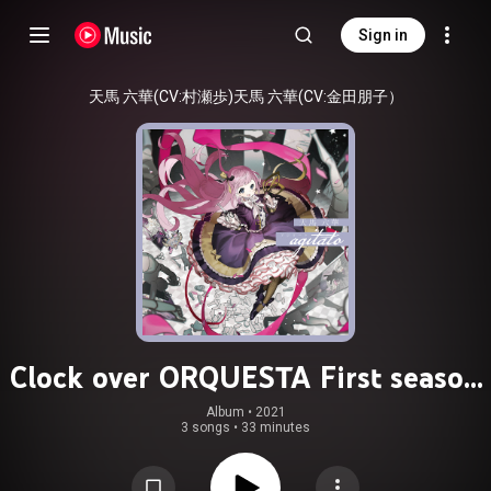
Sign in
天馬 六華(CV:村瀬歩)天馬 六華(CV:金田朋子）
Clock over ORQUESTA First season
BATTLE Vol.02 天馬 六華【agitato
Album
 • 
2021
3 songs
•
33 minutes
－ アジタート －】