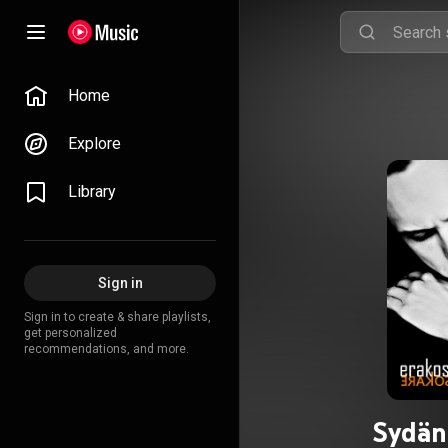
Home
Explore
Library
Sign in
Sign in to create & share playlists,
get personalized
recommendations, and more.
Sydän 