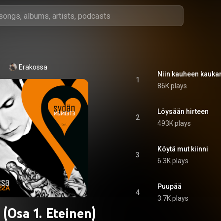
Erakossa
Niin kauheen kauka
1
86K plays
Löysään hirteen
2
493K plays
Köytä mut kiinni
3
6.3K plays
Puupää
4
3.7K plays
(Osa 1. Eteinen)