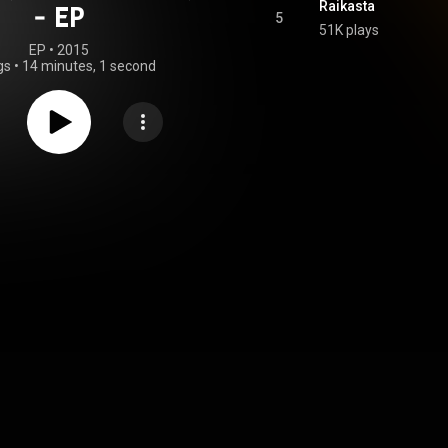
Raikasta
- EP
5
51K plays
EP
 • 
2015
gs
•
14 minutes, 1 second