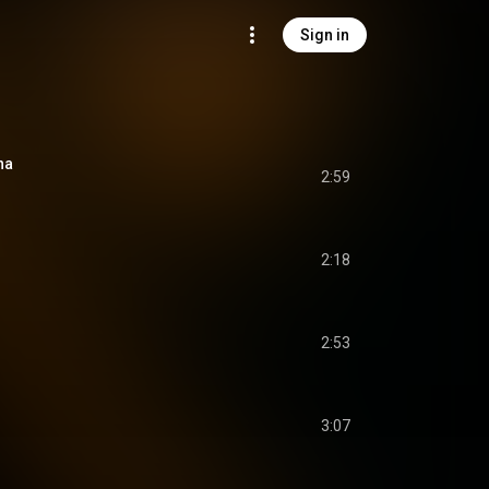
Sign in
na
2:59
2:18
2:53
3:07