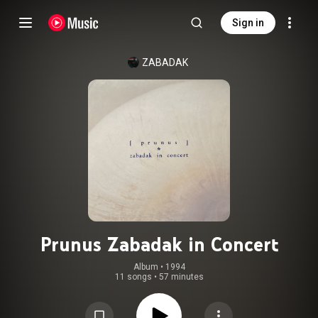
Sign in
ZABADAK
Prunus Zabadak in Concert
Album
 • 
1994
11 songs
•
57 minutes