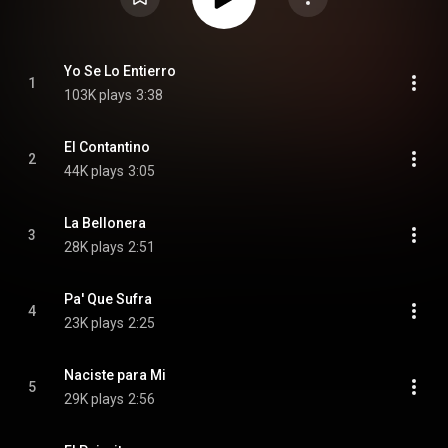
Yo Se Lo Entierro
1
103K plays
3:38
El Contantino
2
44K plays
3:05
La Bellonera
3
28K plays
2:51
Pa' Que Sufra
4
23K plays
2:25
Naciste para Mi
5
29K plays
2:56