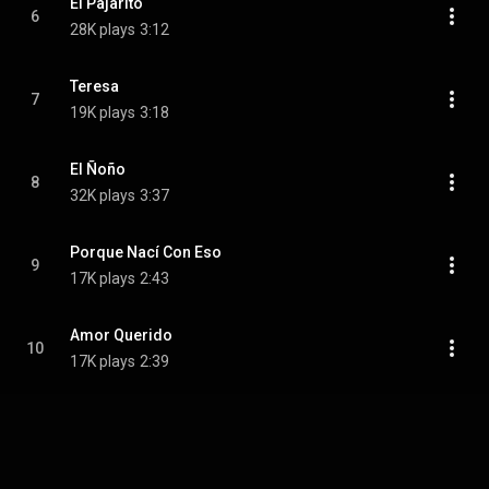
El Pajarito
6
28K plays
3:12
Teresa
7
19K plays
3:18
El Ñoño
8
32K plays
3:37
Porque Nací Con Eso
9
17K plays
2:43
Amor Querido
10
17K plays
2:39