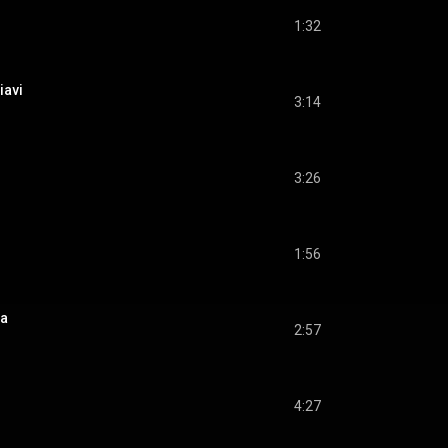
1:32
iavi
3:14
3:26
1:56
ca
2:57
4:27