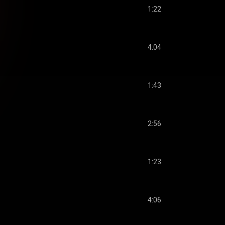
1:22
4:04
1:43
2:56
1:23
4:06