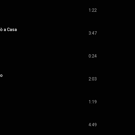
1:22
rò a Casa
3:47
0:24
ro
2:03
1:19
4:49