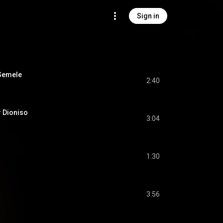
Sign in
 Semele
2:40
r Dioniso
3:04
1:30
3:56