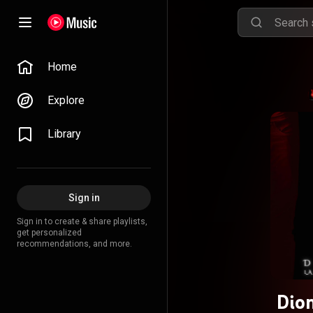
Home
Explore
Library
Sign in
Sign in to create & share playlists,
get personalized
recommendations, and more.
Dion