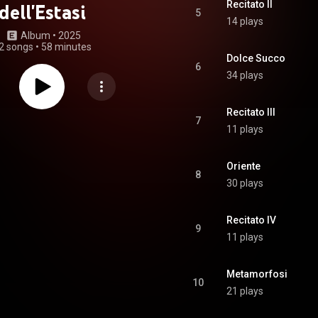
Recitato II
dell'Estasi
5
14 plays
Album
 • 
2025
2 songs
•
58 minutes
Dolce Succo
6
34 plays
Recitato III
7
11 plays
Oriente
8
30 plays
Recitato IV
9
11 plays
Metamorfosi
10
21 plays