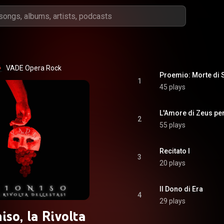
VADE Opera Rock
Proemio: Morte di
1
45 plays
L'Amore di Zeus pe
2
55 plays
Recitato I
3
20 plays
Il Dono di Era
4
29 plays
iso, la Rivolta