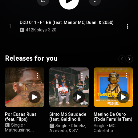
DDD 011 - F1 BB (feat. Menor MC, Duani & 2050)
1
412K plays
3:20
Releases for you
Por Essas Ruas
Sinto Mó Saudade
Menino De Ouro
(feat. Flips)
(feat. Galdino &
(Toda Família Tem)
meLLo)
[Da Série Original
Single
•
Single
•
Dfideliz,
Single
•
MC
Amazon Prime]
Matheusinho,
Azevedo, & SV
Cabelinho
Slaasty, & azin