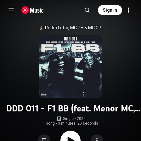
Sign in
Pedro Lotto
, 
MC PH
 & 
MC GP
DDD 011 - F1 BB (feat. Menor MC,
Duani & 2050)
Single
 • 
2024
1 song
•
3 minutes, 20 seconds