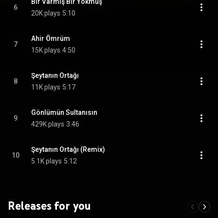
Bir Varmış Bir Yokmuş
6
20K plays
5:10
Ahir Ömrüm
7
15K plays
4:50
Şeytanın Ortağı
8
11K plays
5:17
Gönlümün Sultanısın
9
429K plays
3:46
Şeytanın Ortağı (Remix)
10
5.1K plays
5:12
Releases for you