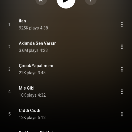
İlan
1
925K plays
4:38
Aklımda Sen Varsın
2
3.6M plays
4:23
Çocuk Yapalım mı
3
22K plays
3:45
Mis Gibi
4
10K plays
4:32
Ciddi Ciddi
5
12K plays
5:12