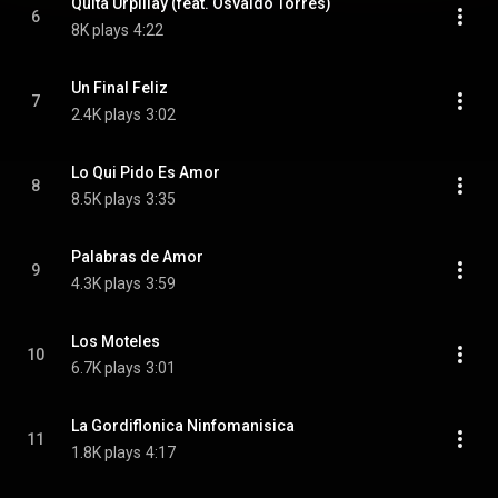
Quita Urpillay (feat. Osvaldo Torres)
6
8K plays
4:22
Un Final Feliz
7
2.4K plays
3:02
Lo Qui Pido Es Amor
8
8.5K plays
3:35
Palabras de Amor
9
4.3K plays
3:59
Los Moteles
10
6.7K plays
3:01
La Gordiflonica Ninfomanisica
11
1.8K plays
4:17