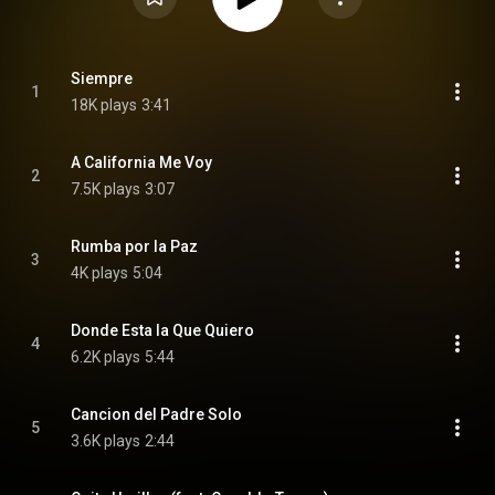
Siempre
1
18K plays
3:41
A California Me Voy
2
7.5K plays
3:07
Rumba por la Paz
3
4K plays
5:04
Donde Esta la Que Quiero
4
6.2K plays
5:44
Cancion del Padre Solo
5
3.6K plays
2:44