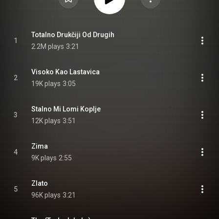
Totalno Drukčiji Od Drugih
1
2.2M plays
3:21
Visoko Kao Lastavica
2
19K plays
3:05
Stalno Mi Lomi Koplje
3
12K plays
3:51
Zima
4
9K plays
2:55
Zlato
5
96K plays
3:21