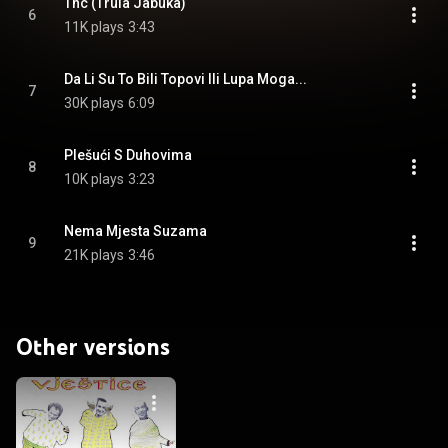
Thc (Trula Jabuka)
6
11K plays
3:43
Da Li Su To Bili Topovi Ili Lupa Moga...
7
30K plays
6:09
Plešući S Duhovima
8
10K plays
3:23
Nema Mjesta Suzama
9
21K plays
3:46
Other versions