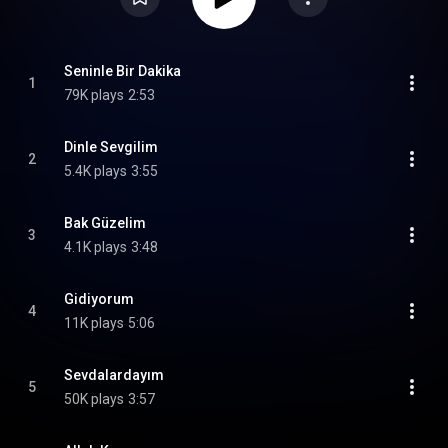
Seninle Bir Dakika
1
79K plays
2:53
Dinle Sevgilim
2
5.4K plays
3:55
Bak Güzelim
3
4.1K plays
3:48
Gidiyorum
4
11K plays
5:06
Sevdalardayım
5
50K plays
3:57