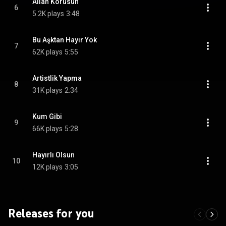
Allah Korusun
6
5.2K plays
3:48
Bu Aşktan Hayır Yok
7
62K plays
5:55
Artistlik Yapma
8
31K plays
2:34
Kum Gibi
9
66K plays
5:28
Hayırlı Olsun
10
12K plays
3:05
Releases for you