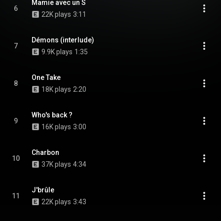
Mamie avec un S
6
22K plays
3:11
Démons (interlude)
7
9.9K plays
1:35
One Take
8
18K plays
2:20
Who's back ?
9
16K plays
3:00
Charbon
10
37K plays
4:34
J'brûle
11
22K plays
3:43