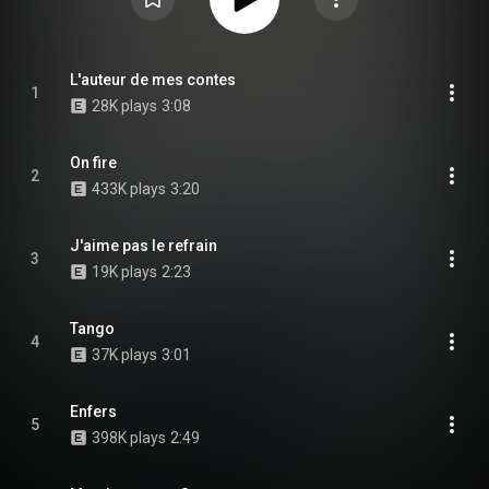
L'auteur de mes contes
1
28K plays
3:08
On fire
2
433K plays
3:20
J'aime pas le refrain
3
19K plays
2:23
Tango
4
37K plays
3:01
Enfers
5
398K plays
2:49