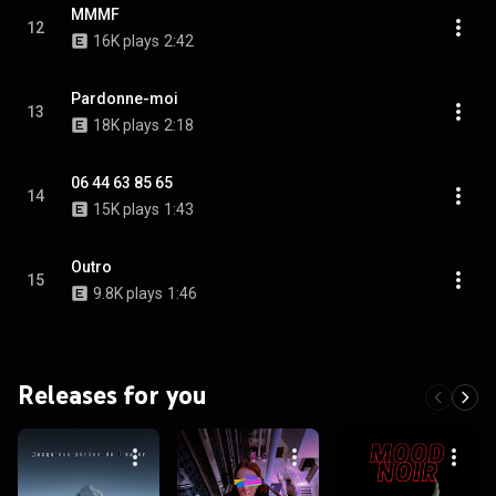
MMMF
12
16K plays
2:42
Pardonne-moi
13
18K plays
2:18
06 44 63 85 65
14
15K plays
1:43
Outro
15
9.8K plays
1:46
Releases for you