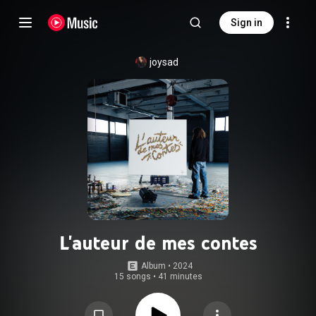
Sign in
joysad
L'auteur de mes contes
Album
 • 
2024
15 songs
•
41 minutes