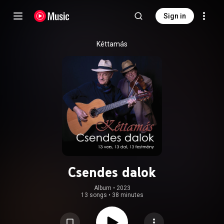
Sign in
Kéttamás
Csendes dalok
Album
 • 
2023
13 songs
•
38 minutes