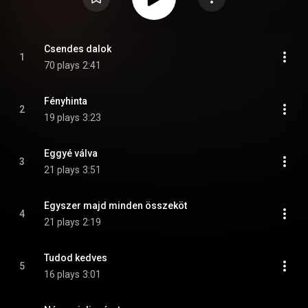
Csendes dalok
1
70 plays
2:41
Fényhinta
2
19 plays
3:23
Eggyé válva
3
21 plays
3:51
Egyszer majd minden összeköt
4
21 plays
2:19
Tudod kedves
5
16 plays
3:01