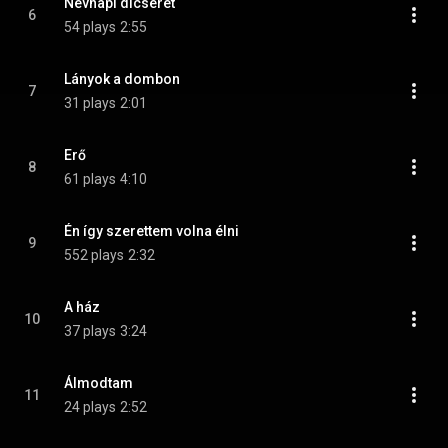
Névnapi dicséret
6
54 plays
2:55
Lányok a dombon
7
31 plays
2:01
Erő
8
61 plays
4:10
Én így szerettem volna élni
9
552 plays
2:32
A ház
10
37 plays
3:24
Álmodtam
11
24 plays
2:52