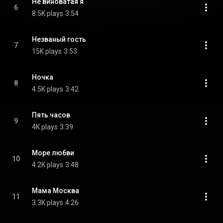
Не виноватая я
6
8.5K plays
3:54
Незваный гость
7
15K plays
3:53
Ночка
8
4.5K plays
3:42
Пять часов
9
4K plays
3:39
Море любви
10
4.2K plays
3:48
Мама Москва
11
3.3K plays
4:26