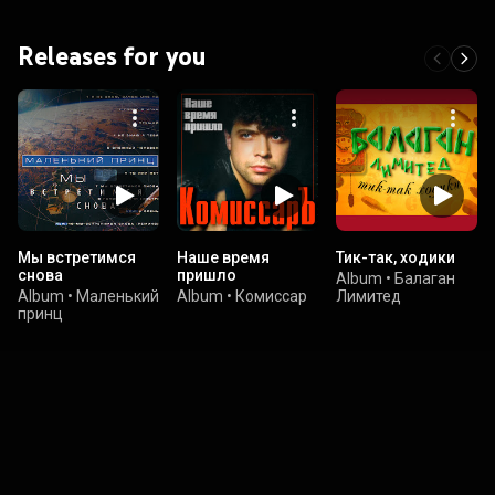
Releases for you
Мы встретимся
Наше время
Тик-так, ходики
снова
пришло
Album
•
Балаган
Album
•
Маленький
Album
•
Комиссар
Лимитед
принц