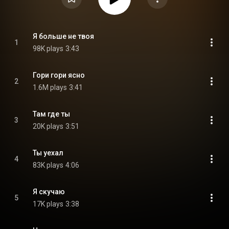
Я больше не твоя
1
98K plays
3:43
Гори гори ясно
2
1.6M plays
3:41
Там где ты
3
20K plays
3:51
Ты уехал
4
83K plays
4:06
Я скучаю
5
17K plays
3:38