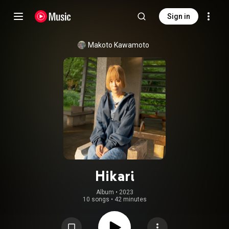
Sign in
Makoto Kawamoto
Hikari
Album
 • 
2023
10 songs
•
42 minutes