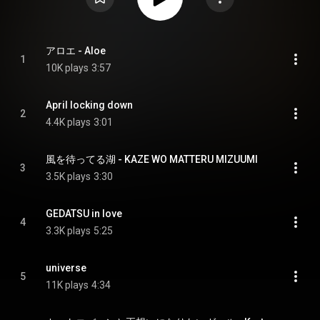
アロエ - Aloe
1
10K plays
3:57
April locking down
2
4.4K plays
3:01
風を待ってる湖 - KAZE WO MATTERU MIZUUMI
3
3.5K plays
3:30
GEDATSU in love
4
3.3K plays
5:25
universe
5
11K plays
4:34