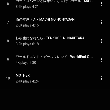
カートコバーンと両想いになりたいガール - Kurt Cobain TO RYOOMOI NI NARITAI Girl
6
3.6K plays
4:21
街の本屋さん - MACHI NO HONYASAN
7
2.6K plays
4:16
転校生になれたら - TENKOSEI NI NARETARA
8
3.2K plays
6:18
ワールドエンド・ガールフレンド - WorldEnd Girlfriend
9
4K plays
2:30
MOTHER
10
2.4K plays
4:24