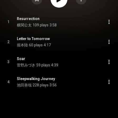
Resurrection
1
横関公太
109 plays
3:58
Letter to Tomorrow
2
堀本陸
60 plays
4:17
Soar
3
菅野みづき
59 plays
4:39
Sleepwalking Journey
4
池田善哉
228 plays
3:56