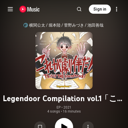
Sign in
横関公太 / 堀本陸 / 菅野みづき / 池田善哉
Legendoor Compilation vol.1「これ
が劇伴だ！This is THE
EP
 • 
2021
4 songs
•
16 minutes
Soundtrack！」