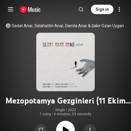
Sign in
Sedat Anar
, 
Selahattin Anar
, 
Damla Anar
 & 
Şakir Ozan Uygan
Mezopotamya Gezginleri (11 Ekim
Üsküdar Konser Kayıtları)
Single
 • 
2023
1 song
•
6 minutes, 59 seconds