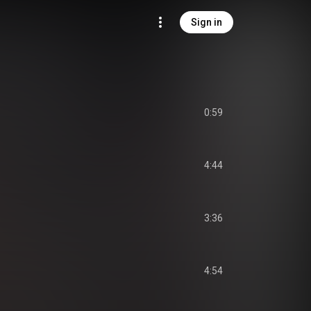
Sign in
0:59
4:44
3:36
4:54