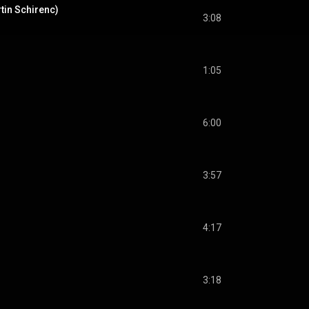
rtin Schirenc)
3:08
1:05
6:00
3:57
4:17
3:18