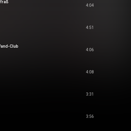
 fraß
4:04
4:51
Wand-Club
4:06
4:08
3:31
3:56