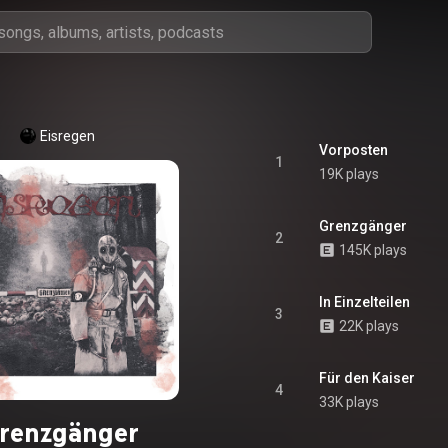
Eisregen
Vorposten
1
19K plays
Grenzgänger
2
145K plays
In Einzelteilen
3
22K plays
Für den Kaiser
4
33K plays
renzgänger