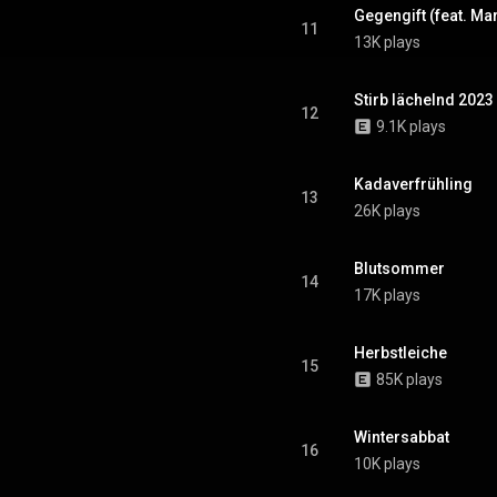
Gegengift (feat. Ma
11
13K plays
Stirb lächelnd 2023
12
9.1K plays
Kadaverfrühling
13
26K plays
Blutsommer
14
17K plays
Herbstleiche
15
85K plays
Wintersabbat
16
10K plays