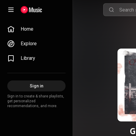
Home
Explore
Library
Sign in
Sign in to create & share playlists,
get personalized
recommendations, and more.
G