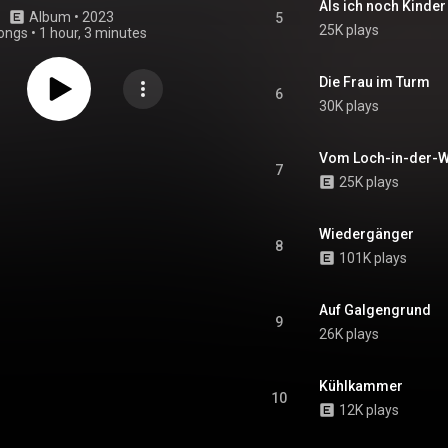
Als ich noch Kinder
Album
 • 
2023
5
25K plays
ongs
•
1 hour, 3 minutes
Die Frau im Turm
6
30K plays
Vom Loch-in-der-
7
25K plays
Wiedergänger
8
101K plays
Auf Galgengrund
9
26K plays
Kühlkammer
10
12K plays