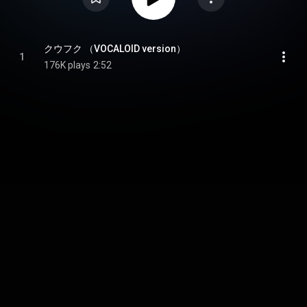
クウフク （VOCALOID version）
1
176K plays
2:52