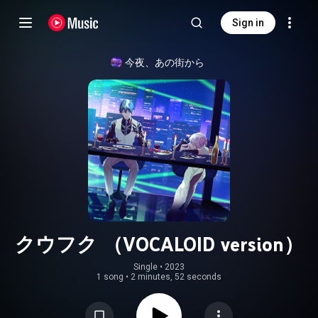
Sign in
今夜、あの街から
クウフク （VOCALOID version）
Single
 • 
2023
1 song
•
2 minutes, 52 seconds