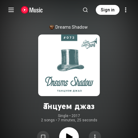
Sign in
Dreams Shadow
Танцуем джаз
Single
 • 
2017
2 songs
•
7 minutes, 25 seconds