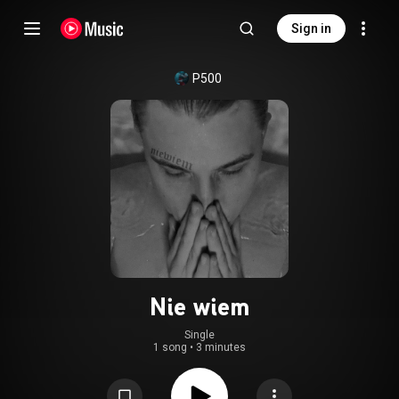
Sign in
P500
Nie wiem
Single
1 song
•
3 minutes