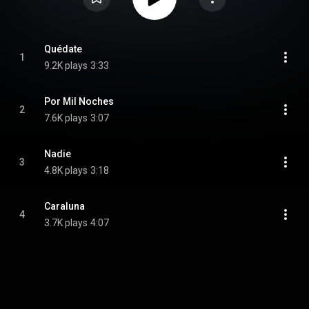
Quédate
1
9.2K plays
3:33
Por Mil Noches
2
7.6K plays
3:07
Nadie
3
4.8K plays
3:18
Caraluna
4
3.7K plays
4:07