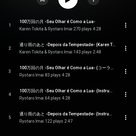
100万回の月 -Seu Olhar é Como a Lua-
1
Karen Tokita & Ryotaro Imai
270 plays
4:28
通り雨のあと -Depois da Tempestade- (Karen Tokita Vocal Ver.) - Depois da Tempestade (Karen Tokita Vocal Ver.)
2
Karen Tokita & Ryotaro Imai
143 plays
2:48
100万回の月 -Seu Olhar é Como a Lua- (コーラス & 鍵盤ハーモニカ Ver.) - Seu Olhar é Como a Lua (Chorus & Melodica Ver.)
3
Ryotaro Imai
83 plays
4:28
100万回の月 -Seu Olhar é Como a Lua- (Instrumental) - Seu Olhar é Como a Lua (Instrumental)
4
Ryotaro Imai
64 plays
4:28
通り雨のあと -Depois da Tempestade- (Instrumental) - Depois da Tempestade (Instrumental)
5
Ryotaro Imai
122 plays
2:47