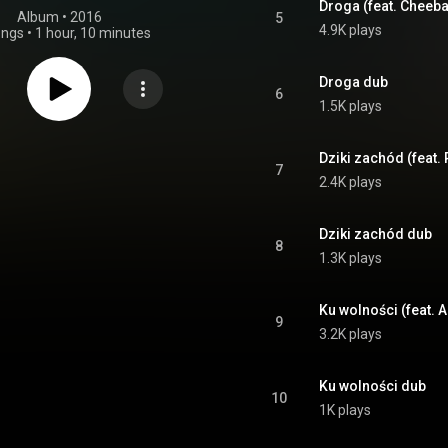
Droga (feat. Cheeba
Album
 • 
2016
5
4.9K plays
ongs
•
1 hour, 10 minutes
Droga dub
6
1.5K plays
Dziki zachód (feat. 
7
2.4K plays
Dziki zachód dub
8
1.3K plays
Ku wolności (feat. A
9
3.2K plays
Ku wolności dub
10
1K plays