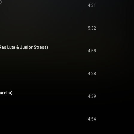
)
4:31
5:32
Ras Luta & Junior Stress)
4:58
4:28
urelia)
4:39
4:54