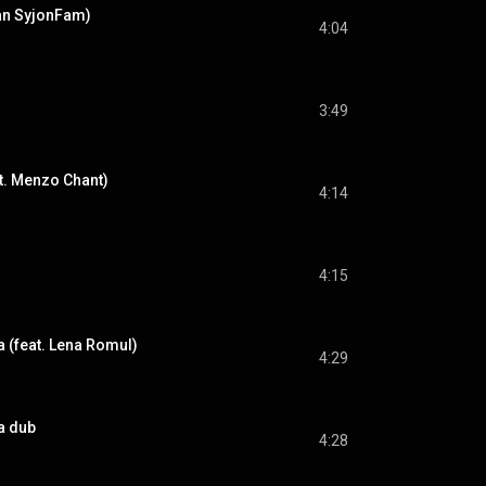
an SyjonFam)
4:04
3:49
t. Menzo Chant)
4:14
4:15
 (feat. Lena Romul)
4:29
a dub
4:28