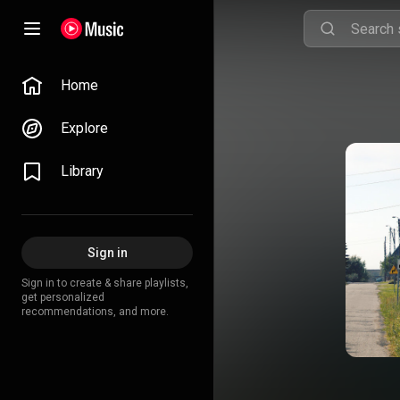
Home
Explore
Library
Sign in
Sign in to create & share playlists,
get personalized
recommendations, and more.