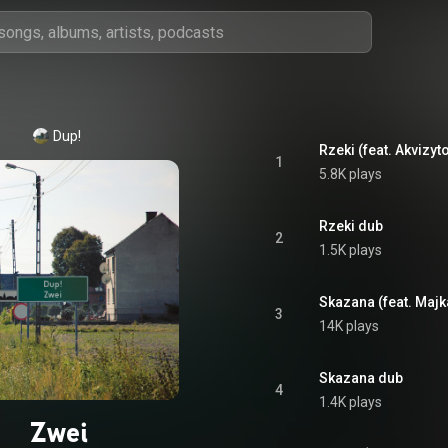
Dup!
Rzeki (feat. Akvizyt
1
5.8K plays
Rzeki dub
2
1.5K plays
Skazana (feat. Maj
3
14K plays
Skazana dub
4
1.4K plays
Zwei