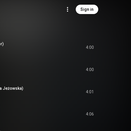
Sign in
or)
4:00
4:00
ka Jeżowska)
4:01
4:06