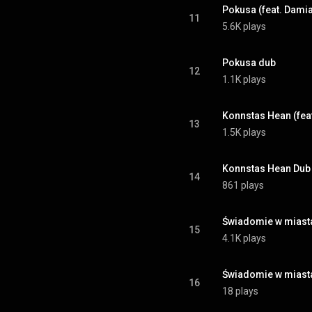
Pokusa (feat. Dami
11
5.6K plays
Pokusa dub
12
1.1K plays
Konnstas Hean (fea
13
1.5K plays
Konnstas Hean Dub
14
861 plays
Świadomie w miasta
15
4.1K plays
Świadomie w miast
16
18 plays