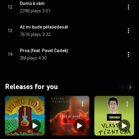
Domů k vám
12
239K plays
3:01
Až mi bude pětašedesát
13
761K plays
3:32
Prsa (feat. Pavel Čadek)
14
2M plays
4:30
Releases for you