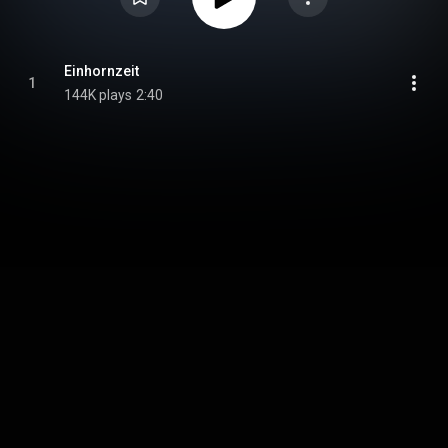
Einhornzeit
1
144K plays
2:40