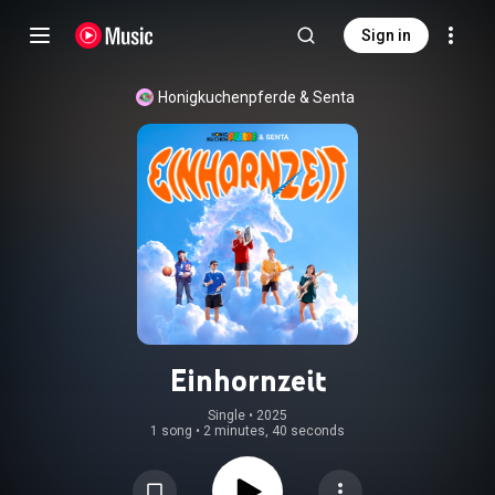
Sign in
Honigkuchenpferde
 & 
Senta
Einhornzeit
Single
 • 
2025
1 song
•
2 minutes, 40 seconds