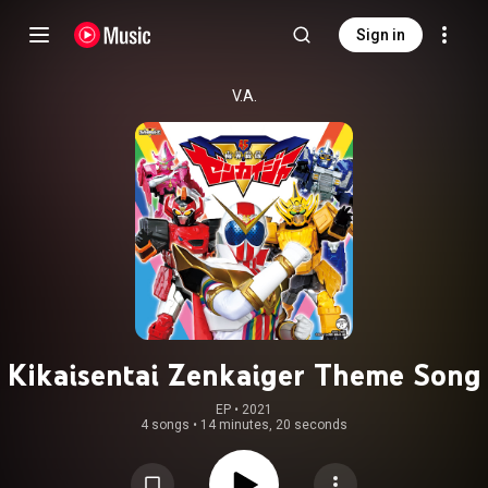
Sign in
V.A.
Kikaisentai Zenkaiger Theme Song
EP
 • 
2021
4 songs
•
14 minutes, 20 seconds