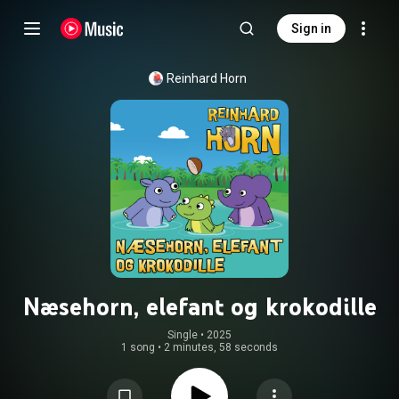
Sign in
Reinhard Horn
Næsehorn, elefant og krokodille
Single
 • 
2025
1 song
•
2 minutes, 58 seconds